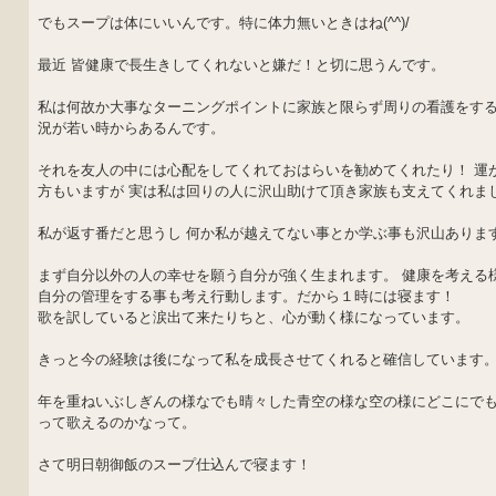
でもスープは体にいいんです。特に体力無いときはね(^^)/
最近 皆健康で長生きしてくれないと嫌だ！と切に思うんです。
私は何故か大事なターニングポイントに家族と限らず周りの看護をする
況が若い時からあるんです。
それを友人の中には心配をしてくれておはらいを勧めてくれたり！ 運
方もいますが 実は私は回りの人に沢山助けて頂き家族も支えてくれま
私が返す番だと思うし 何か私が越えてない事とか学ぶ事も沢山ありま
まず自分以外の人の幸せを願う自分が強く生まれます。 健康を考える
自分の管理をする事も考え行動します。だから１時には寝ます！
歌を訳していると涙出て来たりちと、心が動く様になっています。
きっと今の経験は後になって私を成長させてくれると確信しています
年を重ねいぶしぎんの様なでも晴々した青空の様な空の様にどこにで
って歌えるのかなって。
さて明日朝御飯のスープ仕込んで寝ます！