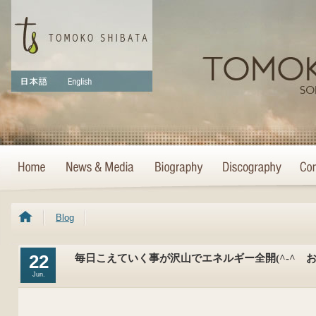
Blog
22
毎日こえていく事が沢山でエネルギー全開(^-^ゞ
Jun.