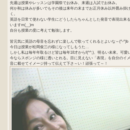
先週は授業やレッスンは学園祭でお休み、来週は入試でお休み。
何か秋は休みが多いでもその後は来年の末までお正月休み以外畳み掛
く。
英語を日常て使わない学生にどうしたらちゃんとした発音で表現出来
いますm(__)m
自分も授業の度に考えて勉強します。
皆元気に英語の母音を忘れずに楽しんで歌ってくれるとよいな～(^-^)b
今日は授業が松岡俊三の様になってしもうた…
しかし私は毎年年取るけど皆は毎年18才からf(^^;)、明るい未來。可愛いです
今ならスポンジの様に透いとれる。目に見えない「表現」を自分のイ
音に載せてイメージ持って伝えて下さ～い！頑張って～！