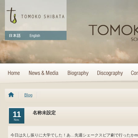
Blog
11
名称未設定
Nov.
今日は久し振りに大学でした！あ…先週シェークスピア劇で行ったかm(_