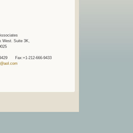
Associates
k West. Suite 3K,
0025
6-9429 Fax:+1-212-666-9433
d@aol.com