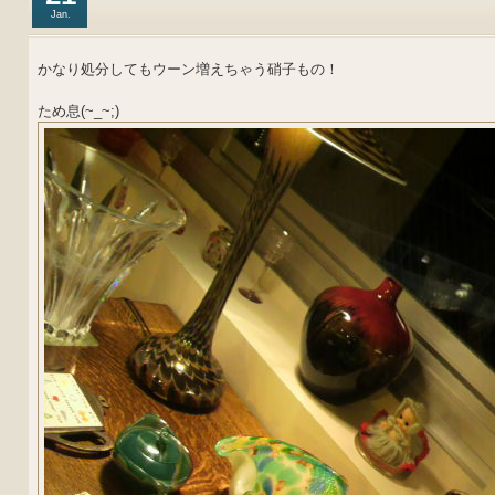
Jan.
かなり処分してもウーン増えちゃう硝子もの！
ため息(~_~;)