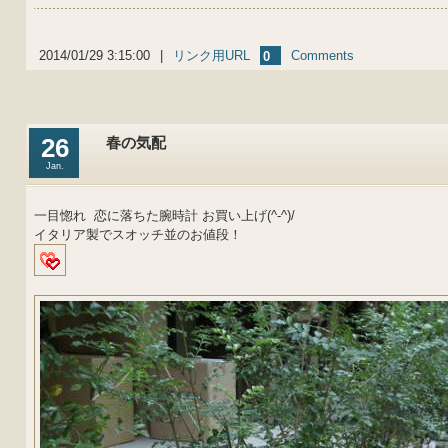
2014/01/29 3:15:00
|
リンク用URL
Comments
0
26
春の気配
Jan.
一目惚れ 恋に落ちた腕時計 お買い上げ(^-^)/
イタリア製でスオッチ並のお値段！