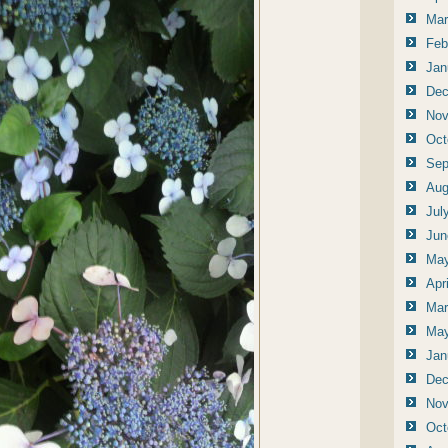
Mar
Feb
Jan
Dec
Nov
Oct
Sep
Aug
Jul
Jun
May
Apr
Mar
May
Jan
Dec
Nov
Oct