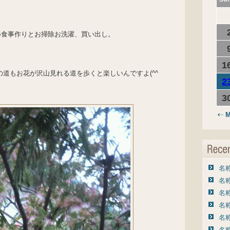
い食事作りとお掃除お洗濯、買い出し。
1
の道もお花が沢山見れる道を歩くと楽しいんですよ(^^ゞ
2
3
M
名称
名称
名称
名称
名称
名称