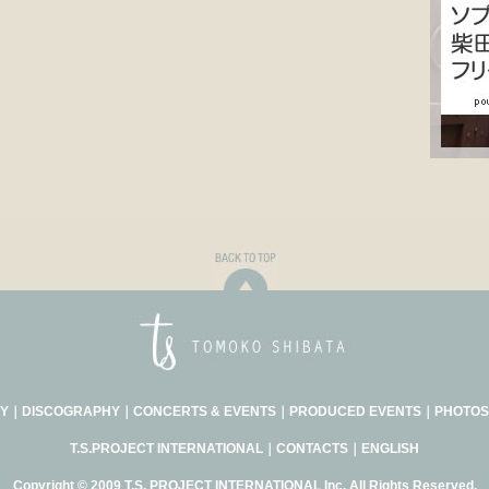
Y
｜
DISCOGRAPHY
｜
CONCERTS & EVENTS
｜
PRODUCED EVENTS
｜
PHOTOS
T.S.PROJECT INTERNATIONAL
｜
CONTACTS
｜
ENGLISH
Copyright © 2009 T.S. PROJECT INTERNATIONAL Inc. All Rights Reserved.