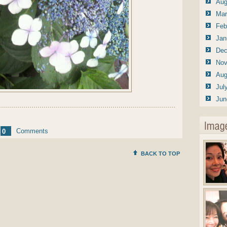
Aug
Mar
Feb
Jan
Dec
Nov
Aug
Jul
Jun
Comments
0
BACK TO TOP