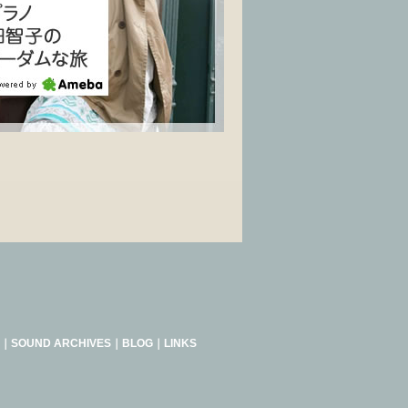
｜
SOUND ARCHIVES
｜
BLOG
｜
LINKS