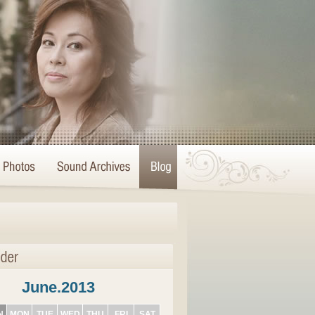
June.2013
N
MON
TUE
WED
THU
FRI
SAT