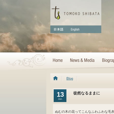
Blog
13
徒然なるままに
Jun.
ぬむの木の花ってこんなふわふわな毛糸み