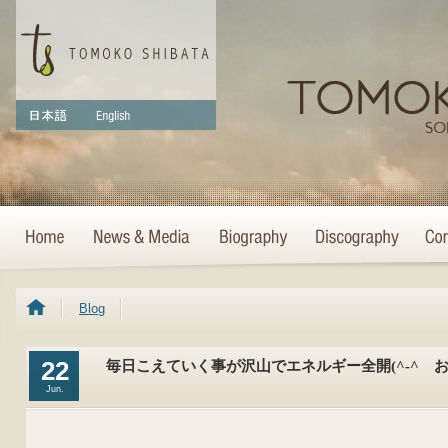
Blog
22
毎日こえていく事が沢山でエネルギー全開(^-^ゞ
Jun.