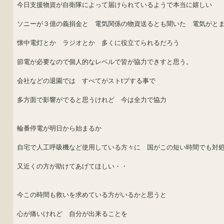
今日支援物資が自衛隊によって届けられているようで本当に嬉しい
ソニーが３億の義捐金と 電気関係の物資送るとも聞いた 電気がと
懐中電灯とか ラジオとか 多くに役立てられるだろう
節電が必要なので個人的なレベルで皆が協力できすと思う。
会社などの退園では すべてがストtプする事で
多方面で影響がでると思うけれど 今は全力で協力
輪番停電が明日から始まるか
自宅で人工呼吸機など使用している方々に 国がこの短い時間でも対
又近くの方が助けてあげてほしい・・
今この時間も救いを求めている方がいるかと思うと
心が痛いけれど 自分が出来ることを