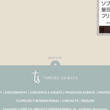
Y
｜
DISCOGRAPHY
｜
CONCERTS & EVENTS
｜
PRODUCED EVENTS
｜
PHOTOS
T.S.PROJECT INTERNATIONAL
｜
CONTACTS
｜
ENGLISH
Copyright © 2009 T.S. PROJECT INTERNATIONAL Inc. All Rights Reserved.