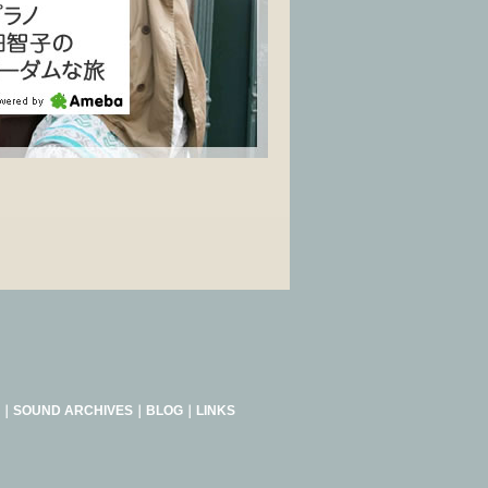
｜
SOUND ARCHIVES
｜
BLOG
｜
LINKS