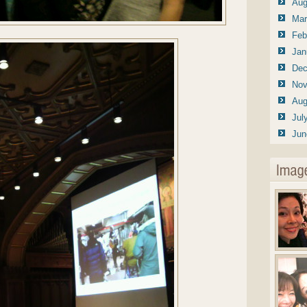
Aug
Mar
Feb
Jan
Dec
Nov
Aug
Jul
Jun