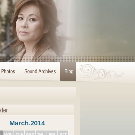
March.2014
N
MON
TUE
WED
THU
FRI
SAT