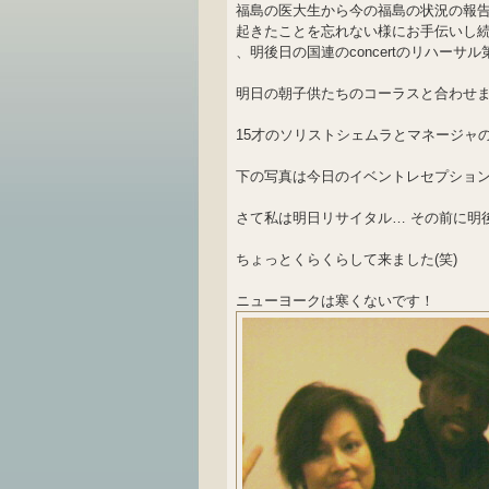
福島の医大生から今の福島の状況の報
起きたことを忘れない様にお手伝いし
、明後日の国連のconcertのリハーサ
明日の朝子供たちのコーラスと合わせ
15才のソリストシェムラとマネージャ
下の写真は今日のイベントレセプショ
さて私は明日リサイタル… その前に明後日の
ちょっとくらくらして来ました(笑)
ニューヨークは寒くないです！