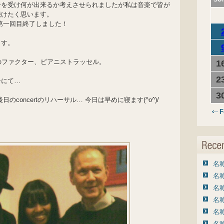
告を受け何が出来るか考えさせられましたが私は音楽で皆が
続けたく思います。
ル第一回目終了しました！
ます。
のファクター、ピアニストラッセル。
1
2
ンにて…
3
concertのリハーサル… 今日は早めに寝ます(^o^)/
F
名称
名称
名称
名称
名称
名称