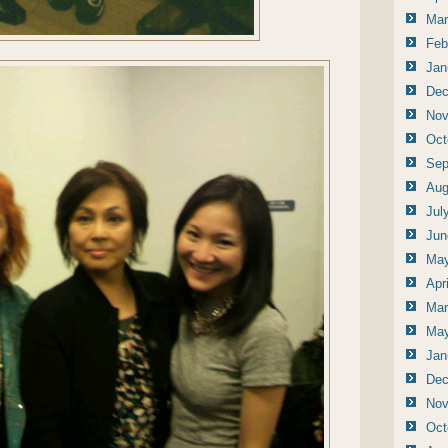
Mar
Feb
Jan
Dec
Nov
Oct
Sep
Aug
Jul
Jun
May
Apr
Mar
May
Jan
Dec
Nov
Oct