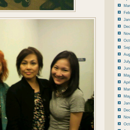
Mar
Feb
Jan
Dec
Nov
Oct
Sep
Aug
Jul
Jun
May
Apr
Mar
May
Jan
Dec
Nov
Oct