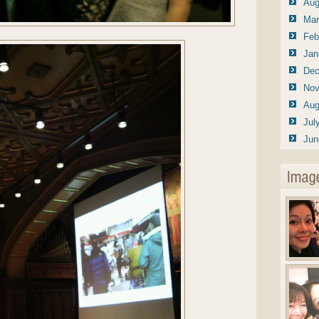
Aug
Mar
Feb
Jan
Dec
Nov
Aug
Jul
Jun