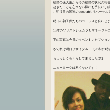
福島の医大生から今の福島の状況の報
起きたことを忘れない様にお手伝いし
、明後日の国連のconcertのリハーサ
明日の朝子供たちのコーラスと合わせ
15才のソリストシェムラとマネージャ
下の写真は今日のイベントレセプショ
さて私は明日リサイタル… その前に明後日の
ちょっとくらくらして来ました(笑)
ニューヨークは寒くないです！