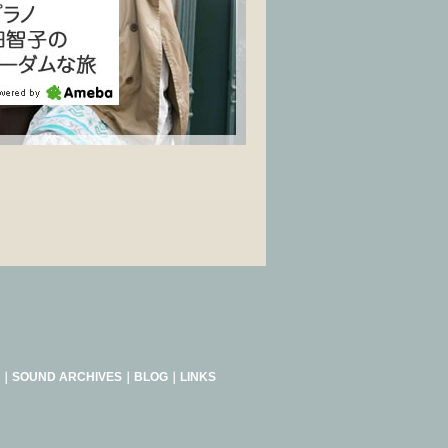
｜
SOUND ARCHIVES
｜
BLOG
｜
LINKS