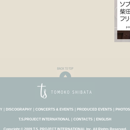
Y
｜
DISCOGRAPHY
｜
CONCERTS & EVENTS
｜
PRODUCED EVENTS
｜
PHOTOS
T.S.PROJECT INTERNATIONAL
｜
CONTACTS
｜
ENGLISH
Copyright © 2009 T.S. PROJECT INTERNATIONAL Inc. All Rights Reserved.