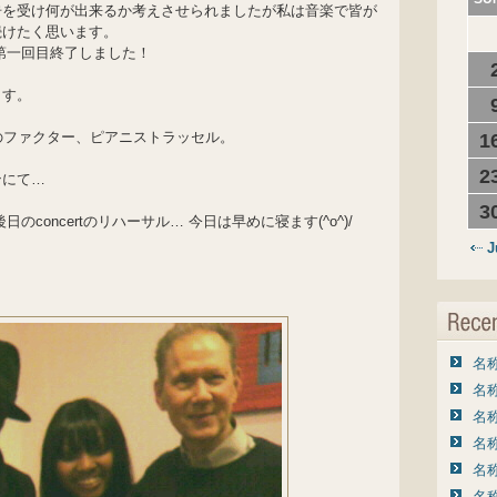
告を受け何が出来るか考えさせられましたが私は音楽で皆が
続けたく思います。
ル第一回目終了しました！
ます。
のファクター、ピアニストラッセル。
1
2
ンにて…
3
concertのリハーサル… 今日は早めに寝ます(^o^)/
J
名称
名称
名称
名称
名称
名称