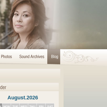
August.2026
N
MON
TUE
WED
THU
FRI
SAT