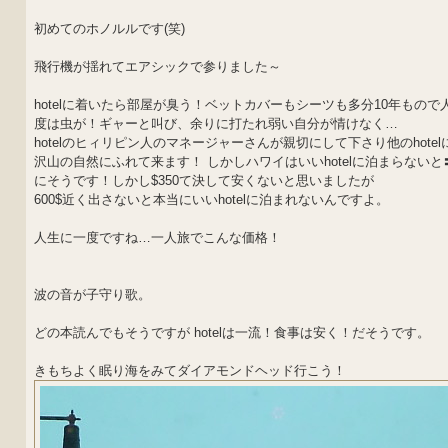
初めてのホノルルです(笑)
飛行機が揺れてエアシックで参りました～
hotelに着いたら部屋が臭う！ベットカバーもシーツも多分10年もので人
度は虫が！ギャーと叫び、余りに打たれ弱い自分が情けなく…
hotelのヒィリピン人のマネージャーさんが親切にして下さり他のhot
沢山の自然にふれて来ます！ しかしハワイはいいhotelに泊まらない
にそうです！しかし$350て決して安くないと思いましたが
600$近く出さないと本当にいいhotelに泊まれないんですよ。
人生に一度ですね…一人旅でこんな価格！
波の音が子守り歌。
どの本読んでもそうですが hotelは一流！食事は安く！だそうです。
きもちよく眠り海をみてダイアモンドヘッド行こう！