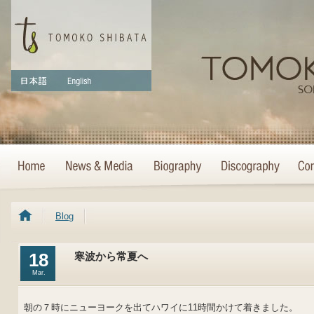
Blog
18
寒波から常夏へ
Mar.
朝の７時にニューヨークを出てハワイに11時間かけて着きました。