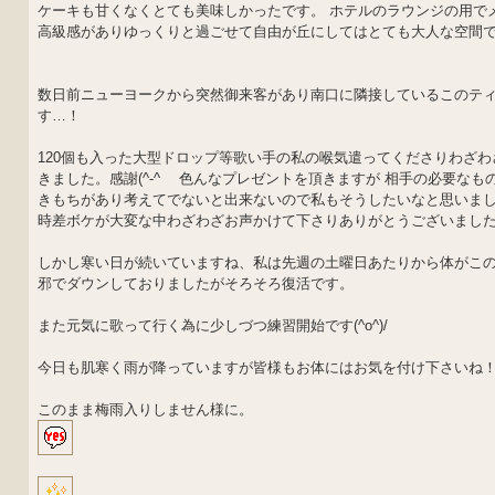
ケーキも甘くなくとても美味しかったです。 ホテルのラウンジの用で
高級感がありゆっくりと過ごせて自由が丘にしてはとても大人な空間
数日前ニューヨークから突然御来客があり南口に隣接しているこのテ
す…！
120個も入った大型ドロップ等歌い手の私の喉気遣ってくださりわざ
きました。感謝(^-^ゞ 色んなプレゼントを頂きますが 相手の必要な
きもちがあり考えてでないと出来ないので私もそうしたいなと思いま
時差ボケが大変な中わざわざお声かけて下さりありがとうございまし
しかし寒い日が続いていますね、私は先週の土曜日あたりから体がこ
邪でダウンしておりましたがそろそろ復活です。
また元気に歌って行く為に少しづつ練習開始です(^o^)/
今日も肌寒く雨が降っていますが皆様もお体にはお気を付け下さいね
このまま梅雨入りしません様に。