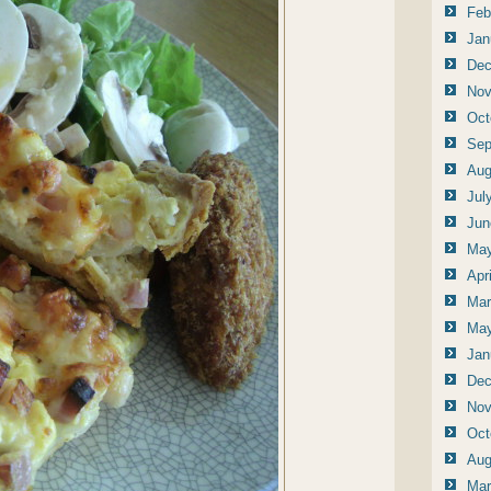
Feb
Jan
Dec
Nov
Oct
Sep
Aug
Jul
Jun
May
Apr
Mar
May
Jan
Dec
Nov
Oct
Aug
Mar