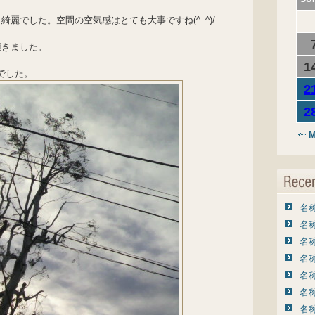
麗でした。空間の空気感はとても大事ですね(^_^)/
頂きました。
1
様でした。
2
2
M
名称
名称
名称
名称
名称
名称
名称