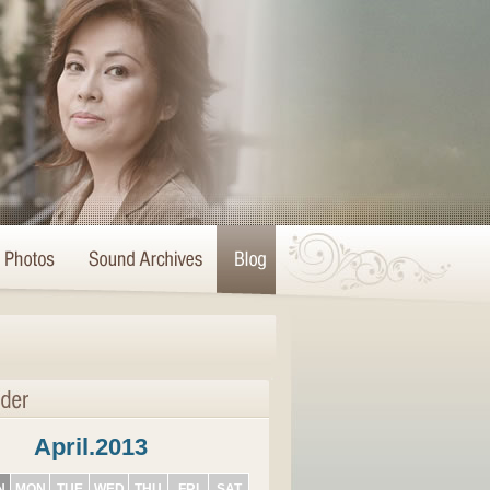
April.2013
N
MON
TUE
WED
THU
FRI
SAT