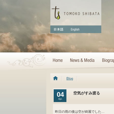
Blog
04
空気がすみ渡る
Apr.
昨日の雨の後は空が綺麗でした…