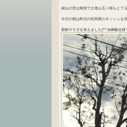
緑山の空は格別で土地も広々桜もとても綺
今日の朝は昨日の松田家のキッシュを
新鮮サラダを添えました(*^-')b御馳走