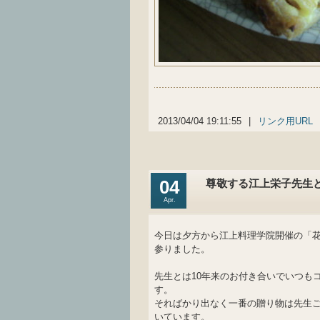
2013/04/04 19:11:55
|
リンク用URL
04
尊敬する江上栄子先生
Apr.
今日は夕方から江上料理学院開催の「
参りました。
先生とは10年来のお付き合いでいつも
す。
そればかり出なく一番の贈り物は先生
いています。