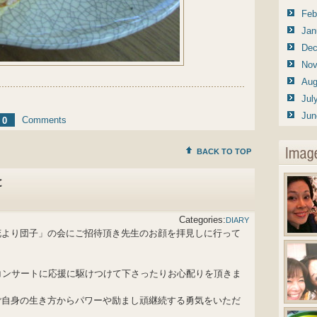
Feb
Jan
Dec
Nov
Aug
Jul
Jun
Comments
0
BACK TO TOP
と
Categories:
DIARY
花より団子」の会にご招待頂き先生のお顔を拝見しに行って
コンサートに応援に駆けつけて下さったりお心配りを頂きま
ご自身の生き方からパワーや励まし頑継続する勇気をいただ