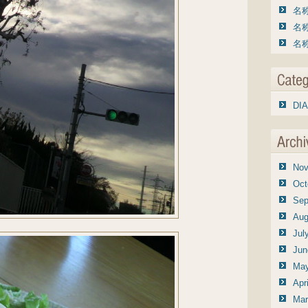
名称
名称
名称
DIA
Nov
Oct
Sep
Aug
Jul
Jun
May
Apr
Mar