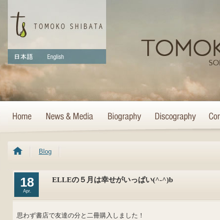
Blog
18
ELLEの５月は幸せがいっぱい(^-^)b
Apr.
思わず書店で友達の分と二冊購入しました！