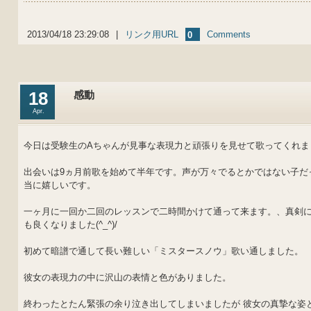
2013/04/18 23:29:08
|
リンク用URL
Comments
0
18
感動
Apr.
今日は受験生のAちゃんが見事な表現力と頑張りを見せて歌ってくれま
出会いは9ヵ月前歌を始めて半年です。声が万々でるとかではない子だ
当に嬉しいです。
一ヶ月に一回か二回のレッスンで二時間かけて通って来ます。、真剣
も良くなりました(^_^)/
初めて暗譜で通して長い難しい「ミスタースノウ」歌い通しました。
彼女の表現力の中に沢山の表情と色がありました。
終わったとたん緊張の余り泣き出してしまいましたが 彼女の真摯な姿