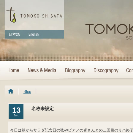
Blog
13
名称未設定
Jun.
今日は朝からサラダ記念日の弦やピアノの皆さんとの二回目のリハ終了しま