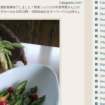
Categories:
Feb
DIARY
ー撮影無事終了しました！野菜ソムリエの牛原琴愛さんとの
Jan
子ホールか13日12時・15時自由が丘オペラハウスお待ちし
Dec
Nov
Oct
Sep
Aug
Jul
Jun
May
Apr
Mar
May
Jan
Dec
Nov
Oct
Aug
Mar