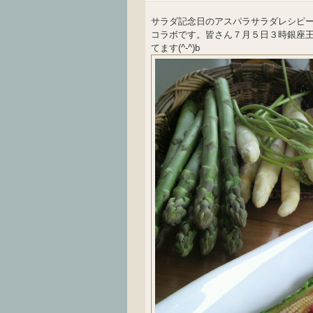
サラダ記念日のアスパラサラダレシピ
コラボです。皆さん７月５日３時銀座王
てます(^-^)b