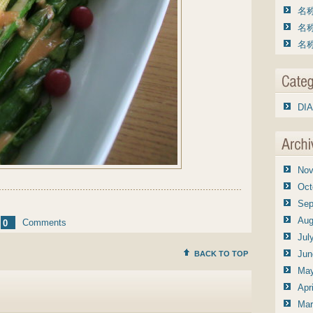
名称
名称
名称
DIA
Nov
Oct
Sep
Aug
Comments
0
Jul
Jun
BACK TO TOP
May
Apr
Mar