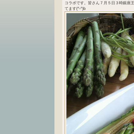
コラボです。皆さん７月５日３時銀座王
てます(^-^)b