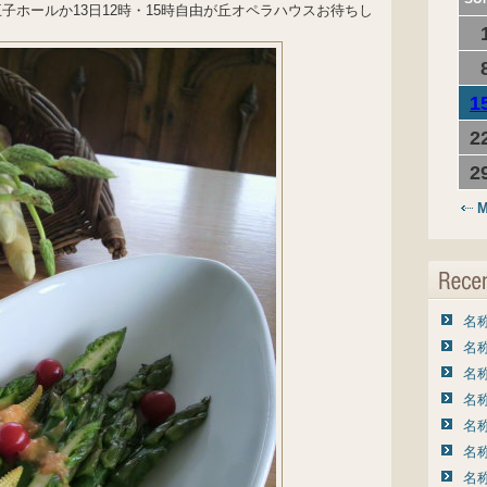
子ホールか13日12時・15時自由が丘オペラハウスお待ちし
1
2
2
M
名称
名称
名称
名称
名称
名称
名称