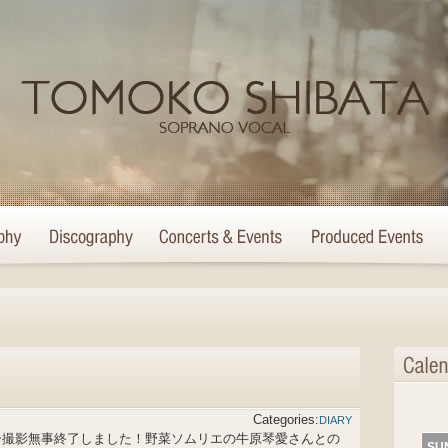
Categories:
DIARY
ー撮影無事終了しました！野菜ソムリエの牛原琴愛さんとの
SU