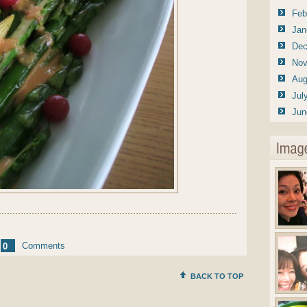
Feb
Jan
Dec
Nov
Aug
Jul
Jun
Comments
0
BACK TO TOP