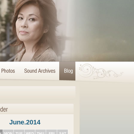
June.2014
N
MON
TUE
WED
THU
FRI
SAT