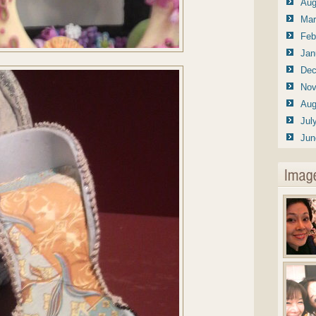
Aug
Mar
Feb
Jan
Dec
Nov
Aug
Jul
Jun