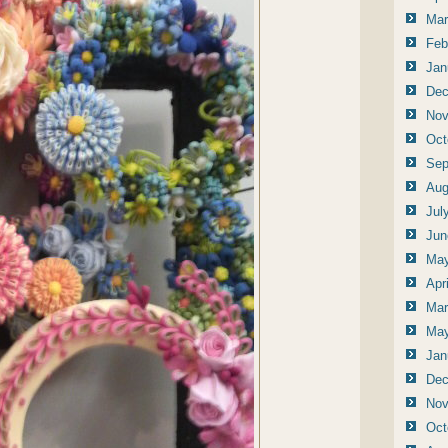
Mar
Feb
Jan
Dec
Nov
Oct
Sep
Aug
Jul
Jun
May
Apr
Mar
May
Jan
Dec
Nov
Oct