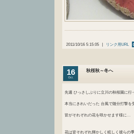
2011/10/16 5:15:05
|
リンク用URL
16
秋桜秋～冬へ
Oct.
先週 ひっさしぶりに立川の秋桜園に行
本当にきれいだった 台風で随分打撃を
皆がそれぞれの花を咲かせます様に…
花は皆それぞれ輝かしく眩しく彼らの