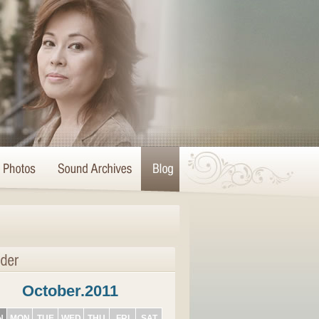
October.2011
N
MON
TUE
WED
THU
FRI
SAT