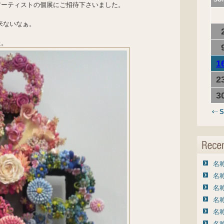
アーティストの個展にご招待下さいました。
来ないなぁ。
た。
1
2
3
S
名称
名称
名称
名称
名称
名称