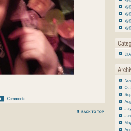
名称
名称
名称
名称
DIA
Nov
Oct
Sep
Comments
0
Aug
Jul
BACK TO TOP
Jun
May
Apr