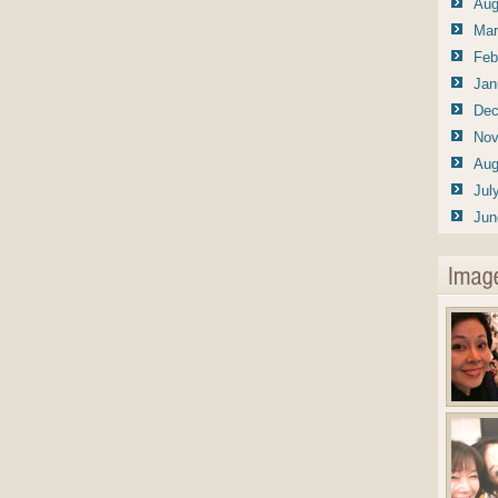
Aug
Mar
Feb
Jan
Dec
Nov
Aug
Jul
Jun