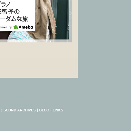
｜
SOUND ARCHIVES
｜
BLOG
｜
LINKS