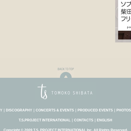
Y
｜
DISCOGRAPHY
｜
CONCERTS & EVENTS
｜
PRODUCED EVENTS
｜
PHOTOS
T.S.PROJECT INTERNATIONAL
｜
CONTACTS
｜
ENGLISH
Copyright © 2009 T.S. PROJECT INTERNATIONAL Inc. All Rights Reserved.