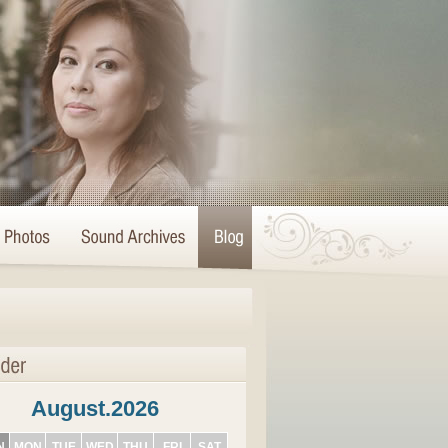
August.2026
N
MON
TUE
WED
THU
FRI
SAT