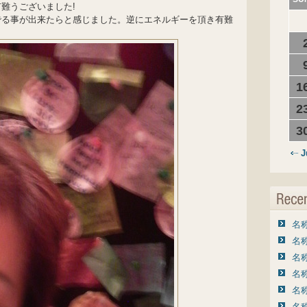
難うございました!
でる事が出来たらと感じました。逆にエネルギーを頂き有難
1
2
3
J
名称
名称
名称
名称
名称
名称