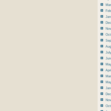
Mar
Feb
Jan
Dec
Nov
Oct
Sep
Aug
Jul
Jun
May
Apr
Mar
May
Jan
Dec
Nov
Oct