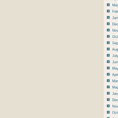
Mar
Feb
Jan
Dec
Nov
Oct
Sep
Aug
Jul
Jun
May
Apr
Mar
May
Jan
Dec
Nov
Oct