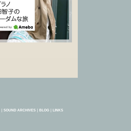
｜
SOUND ARCHIVES
｜
BLOG
｜
LINKS