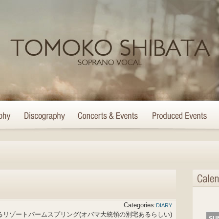
Categories:
DIARY
るリゾートパームスプリング(オバマ大統領の別宅あるらしい)
SU