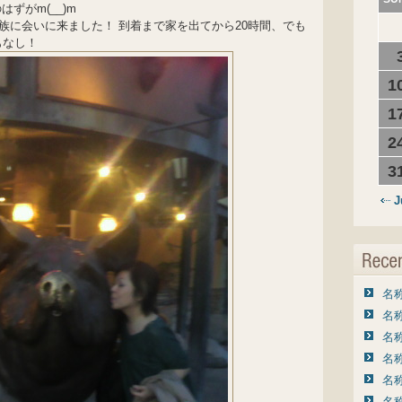
ずがm(__)m
家族に会いに来ました！ 到着まで家を出てから20時間、でも
もなし！
1
1
2
3
J
名称
名称
名称
名称
名称
名称