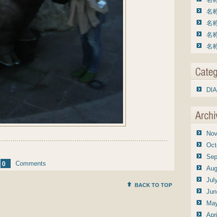
名称
名称
名称
名称
DIA
Nov
Oct
Sep
Comments
0
Aug
Jul
BACK TO TOP
Jun
May
Apr