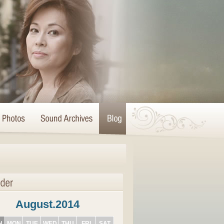
August.2014
N
MON
TUE
WED
THU
FRI
SAT