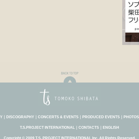
Y
｜
DISCOGRAPHY
｜
CONCERTS & EVENTS
｜
PRODUCED EVENTS
｜
PHOTOS
T.S.PROJECT INTERNATIONAL
｜
CONTACTS
｜
ENGLISH
Copyright © 2009 T.S. PROJECT INTERNATIONAL Inc. All Rights Reserved.