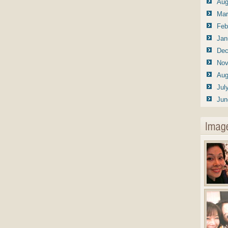
Aug
Mar
Feb
Jan
Dec
Nov
Aug
Jul
Jun