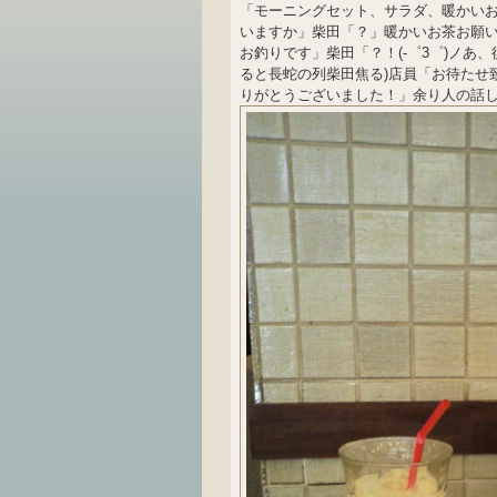
「モーニングセット、サラダ、暖かい
いますか」柴田「？」暖かいお茶お願
お釣りです」柴田「？！(-゜3゜)ノあ
ると長蛇の列柴田焦る)店員「お待たせ
りがとうございました！」余り人の話し聞い