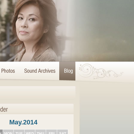
May.2014
N
MON
TUE
WED
THU
FRI
SAT