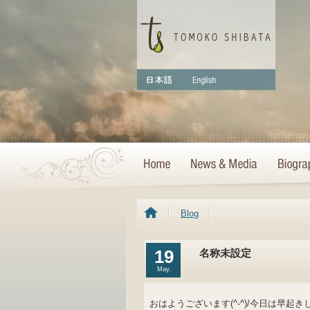
Blog
19
名称未設定
May.
おはようございます(^-^)/今日は早