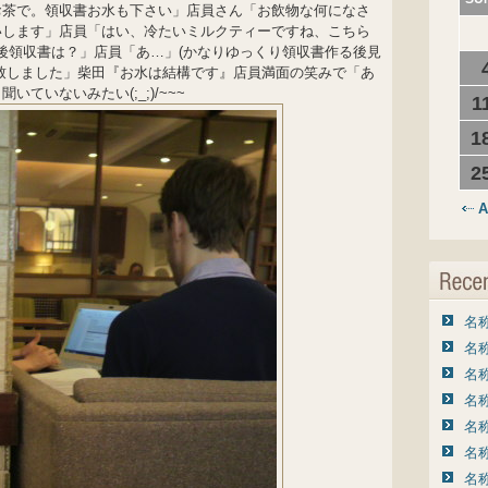
お茶で。領収書お水も下さい」店員さん「お飲物な何になさ
いします」店員「はい、冷たいミルクティーですね、こちら
、後領収書は？」店員「あ…」(かなりゆっくり領収書作る後見
致しました」柴田『お水は結構です』店員満面の笑みで「あ
ていないみたい(;_;)/~~~
1
1
2
A
名称
名称
名称
名称
名称
名称
名称