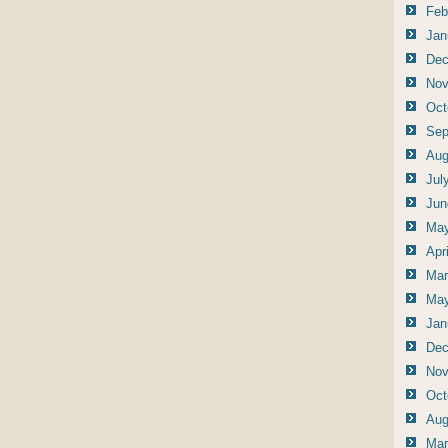
Feb
Jan
Dec
Nov
Oct
Sep
Aug
Jul
Jun
May
Apr
Mar
May
Jan
Dec
Nov
Oct
Aug
Mar