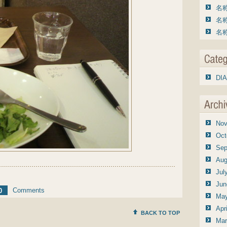
名称
名称
名称
DIA
Nov
Oct
Sep
Aug
Jul
Jun
Comments
0
May
Apr
BACK TO TOP
Mar