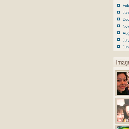
Feb
Jan
Dec
Nov
Aug
Jul
Jun