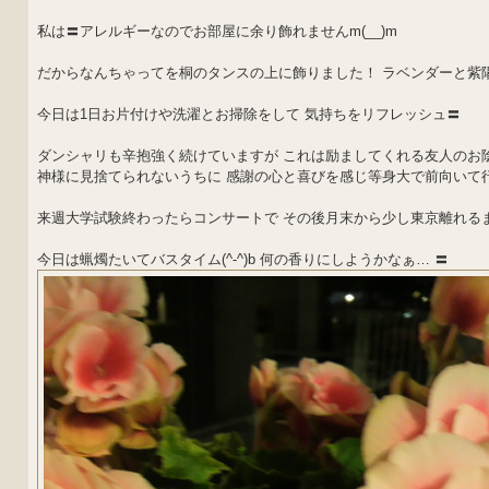
私は〓アレルギーなのでお部屋に余り飾れませんm(__)m
だからなんちゃってを桐のタンスの上に飾りました！ ラベンダーと紫
今日は1日お片付けや洗濯とお掃除をして 気持ちをリフレッシュ〓
ダンシャリも辛抱強く続けていますが これは励ましてくれる友人のお
神様に見捨てられないうちに 感謝の心と喜びを感じ等身大で前向いて行きま
来週大学試験終わったらコンサートで その後月末から少し東京離れる
今日は蝋燭たいてバスタイム(^-^)b 何の香りにしようかなぁ… 〓