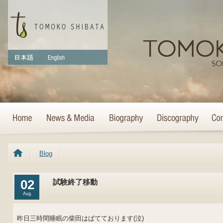
Blog
02
試験終了移動
Aug.
昨日三時間睡眠の柴田はばてております(泣)