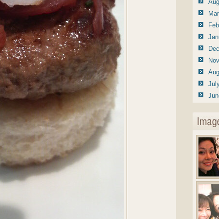
Aug
Mar
Feb
Jan
Dec
Nov
Aug
Jul
Jun