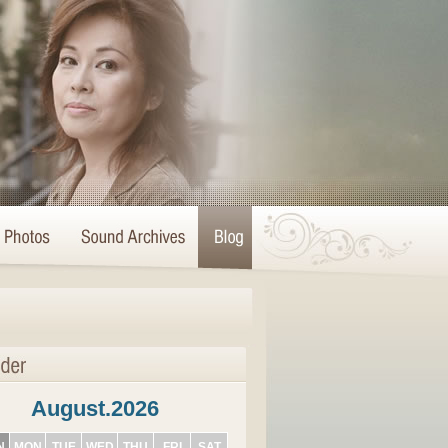
August.2026
N
MON
TUE
WED
THU
FRI
SAT