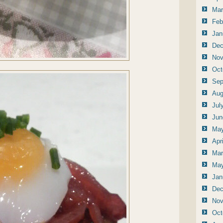
Mar
Feb
Jan
Dec
Nov
Oct
Sep
Aug
Jul
Jun
May
Apr
Mar
May
Jan
Dec
Nov
Oct