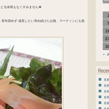
真とる余裕もなくすみません〓
 長年諦めず 成長したい求め続けたお陰、マーティンにも歌
1
2
3
J
名称
名称
名称
名称
名称
名称