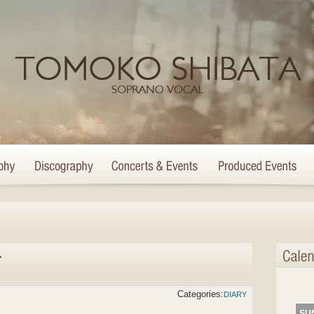
ト
Categories:
DIARY
SU