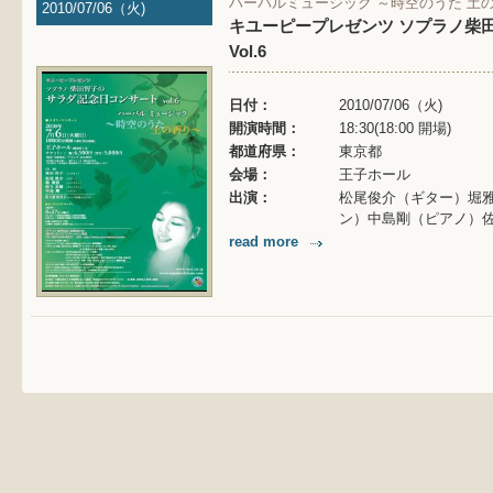
ハーバルミュージック ～時空のうた 土
2010/07/06（火)
キユーピープレゼンツ ソプラノ柴
Vol.6
日付：
2010/07/06（火)
開演時間：
18:30(18:00 開場)
都道府県：
東京都
会場：
王子ホール
出演：
松尾俊介（ギター）堀
ン）中島剛（ピアノ）
read more