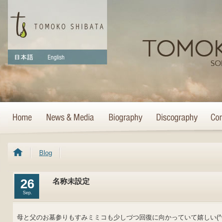
Blog
26
名称未設定
Sep.
母と父のお墓参りもすみミミコも少しづつ回復に向かっていて嬉しい(^-^