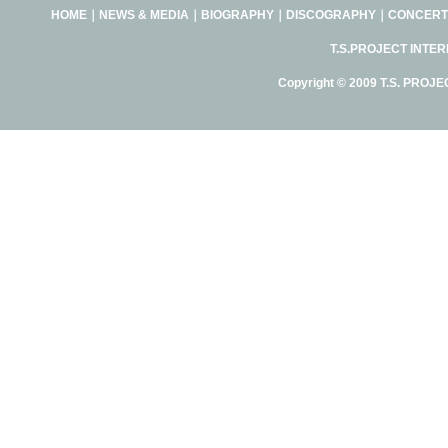
HOME
｜
NEWS & MEDIA
｜
BIOGRAPHY
｜
DISCOGRAPHY
｜
CONCERT
T.S.PROJECT INTE
Copyright © 2009 T.S. PROJE