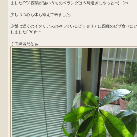
ました(^^)/ 西陽が強いうちのベランダは５時過ぎにやっとm(__)m
少しづつ心も体も癒えて来ました。
夕飯は近くのイタリア人のやっているピッセリアに四種のピザ食べに
しました( ´∀`)/~~
さて練習だなぁ