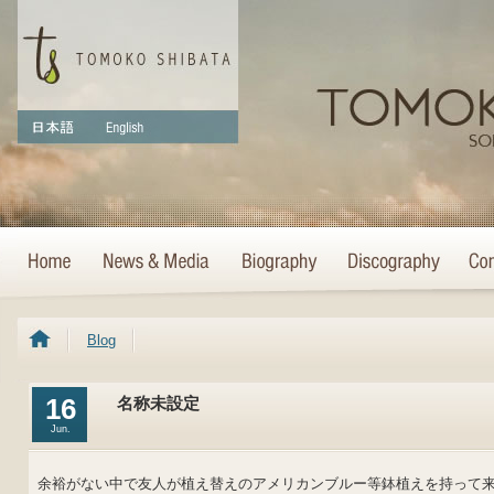
Blog
16
名称未設定
Jun.
余裕がない中で友人が植え替えのアメリカンブルー等鉢植えを持って