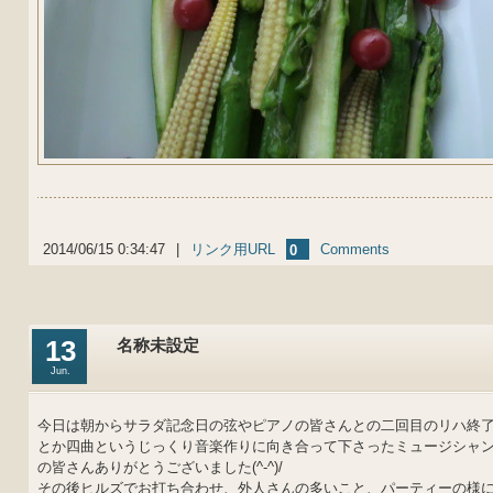
2014/06/15 0:34:47
|
リンク用URL
Comments
0
13
名称未設定
Jun.
今日は朝からサラダ記念日の弦やピアノの皆さんとの二回目のリハ終了しま
とか四曲というじっくり音楽作りに向き合って下さったミュージシャ
の皆さんありがとうございました(^-^)/
その後ヒルズでお打ち合わせ、外人さんの多いこと、パーティーの様