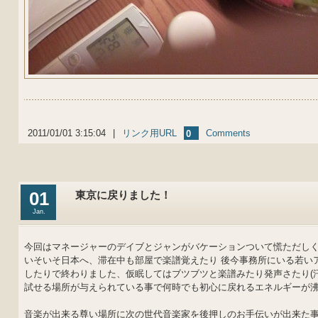
2011/01/01 3:15:04
|
リンク用URL
Comments
0
01
東京に戻りました！
Jan.
今回はマネージャーのデイブとジャンがバケーションついて慌ただしく
いそいそ日本へ、滞在中も部屋で楽譜覚えたり 後今事務所にいる若い
したりで終わりました、仮眠してはブツブツと楽譜みたり発声さたり(
試せる場所が与えられている事で何時でも初心に戻れるエネルギーが
音楽が出来る尊い場所に次の世代音楽家を後押しのお手伝いが出来た