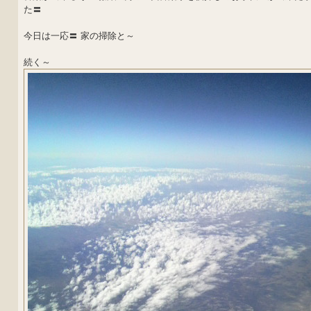
た〓
今日は一応〓 家の掃除と～
続く～