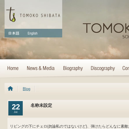
Blog
22
名称未設定
Jul.
リビングの下にチェロ(勿論私のではないけど)、弾けたらどんなに素敵