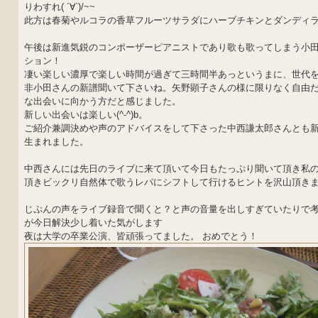
りわすれ( ´∀`)/~~
此方は春菊やルコラの香草フルーツサラダにハーブチキンとダンディ
午後は新進気鋭のコンポーザーピアニストであり歌も歌ってしまう小田
ション！
凄い楽しい濃厚で楽しい時間が過ぎて三時間半あっというまに、世代を
非小田さんの新譜聞いて下さいね。矢野顕子さんの様に限りなく自由
な出会いに向かう方だと感じました。
新しい出会いは楽しい(^-^)b。
ご紹介兼調決めや声のアドバイスをして下さった中西謙太郎さんとも
生まれました。
中西さんには先日のライブに来て頂いて今日もたっぷり聞いて頂き私
頂きビックリ自然体で歌うレパにシフトして行けるヒントを沢山頂き
じぷんの声をライブ録音で聞くと？と声の音量を出しすぎていたりで
が今日解決少し着いた気がします
夜は大学の卒業公演、皆頑張ってました。 おめでとう！