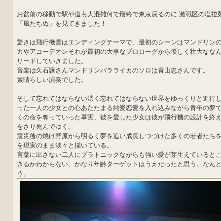
お盆前の移動で駅や道も大混雑何で最終で東京戻るのに 激戦区の塩拉
「風たちぬ」を見てきました！
驚きは飛行機雲はエンディングテーマで、最初のシーンはマンドリン
カやアコーデオンそれが最初の大事なプロローグから優しく壮大なな
リードしていきました。
音楽は久石譲さんマンドリンバラライカのソロは青山忠さんです。
素晴らしい演奏でした。
そして忘れてはならない渋く忘れてはならない世界をゆっくりと進行
った一人の少女との心あたたまる純愛恋愛を入れ込みながら青年の夢
くの命を奪っていった事実、彼を愛した少女は彼が飛行機の設計を終え
をさり死んでゆく。
震災後の焼け野原から明るく夢を追い成長しつづけた多くの若者たち
を現実のまま淡々と描いている。
言葉に出さない二人にプラトニックながらも強い愛が芽生えているとこ
きるかわからない、かなり年齢ターゲットはうえだったと思う。なん
う。